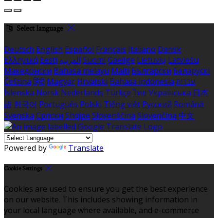
Select language
Deutsch
English
Español
Français
Italiano
Dansk
Ελληνικά
Eesti
العربية
Suomi
Gaeilge
Lietuvių
Latviešu
Македонски
Bahasa melayu
Malti
Български
Беларускі
Čeština
हिंदी
Magyar
Hrvatski
Bahasa indonesia
עברית
Íslenska
Norsk
Nederlands
Türkçe
ไทย
Українська
日本
語
한국어
Português
Polski
Tiếng việt
Русский
Română
Svenska
Српски
Shqipe
Slovenščina
Slovenčina
中文
Powered by
Translate
Cookie Settings
Cookies are used to ensure you get the best experience
on our website. This includes showing information in
your local language where available, and e-commerce