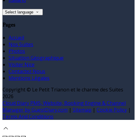
Select language
Pages
Accueil
Nos Suites
Photos
Situation Géographique
Visiter Nice
Contactez Nous
Mentions Légales
Copyright ©
Le Petit Trianon et le charme des Suites
2026
Cloud Diary PMS, Website, Booking Engine & Channel
Manager by GuestDiary.com
|
Sitemap
|
Cookie Policy
|
Terms And Conditions