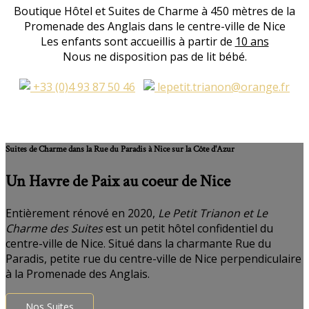
Boutique Hôtel et Suites de Charme à 450 mètres de la
Promenade des Anglais dans le centre-ville de Nice
Les enfants sont accueillis à partir de
10 ans
Nous ne disposition pas de lit bébé.
+33 (0)4 93 87 50 46
lepetit.trianon@orange.fr
Suites de Charme dans la Rue du Paradis à Nice sur la Côte d'Azur
Un Havre de Paix au coeur de Nice
Entièrement rénové en 2020,
Le Petit Trianon et Le
Charme des Suites
est un petit hôtel confidentiel du
centre-ville de Nice. Situé dans la charmante Rue du
Paradis, petite rue du centre-ville de Nice perpendiculaire
à la Promenade des Anglais.
Nos Suites