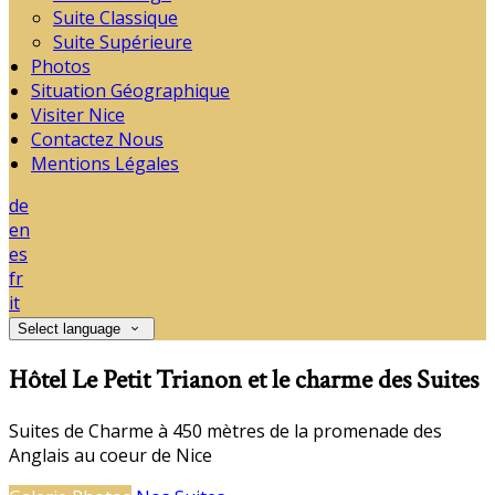
Suite Classique
Suite Supérieure
Photos
Situation Géographique
Visiter Nice
Contactez Nous
Mentions Légales
de
en
es
fr
it
Select language
Hôtel Le Petit Trianon et le charme des Suites
Suites de Charme à 450 mètres de la promenade des
Anglais au coeur de Nice