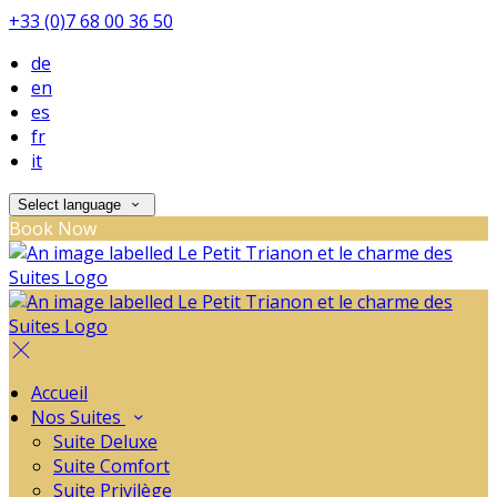
+33 (0)7 68 00 36 50
de
en
es
fr
it
Select language
Book Now
Accueil
Nos Suites
Suite Deluxe
Suite Comfort
Suite Privilège