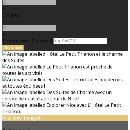
+
Children
-
+
Promo Code (Optional)
Available Tonight