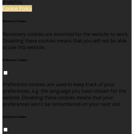
analytics.
Cookie Policy
Necessary Cookies
Necessary cookies are essential for the website to work.
Disabling these cookies means that you will not be able
to use this website.
Preference Cookies
Preference cookies are used to keep track of your
preferences, e.g. the language you have chosen for the
website. Disabling these cookies means that your
preferences won't be remembered on your next visit.
Analytical Cookies