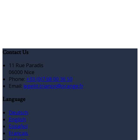
Contact Us
11 Rue Paradis
06000 Nice
Phone:
+33 (0)7 68 00 36 50
Email:
lepetit.trianon@orange.fr
Language
Deutsch
English
Español
Français
Italiano