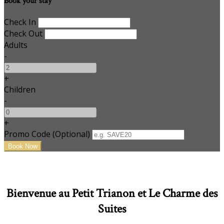
Book your stay
Check In
Check Out
Adults
-
+
Children
-
+
Promo Code (Optional)
Bienvenue au Petit Trianon et Le Charme des
Suites