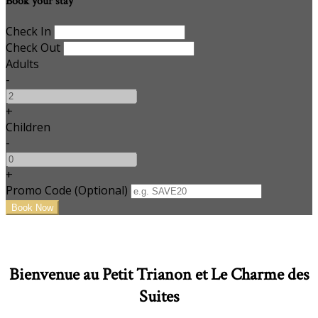
Book your stay
Check In
Check Out
Adults
-
+
Children
-
+
Promo Code (Optional)
Bienvenue au Petit Trianon et Le Charme des
Suites