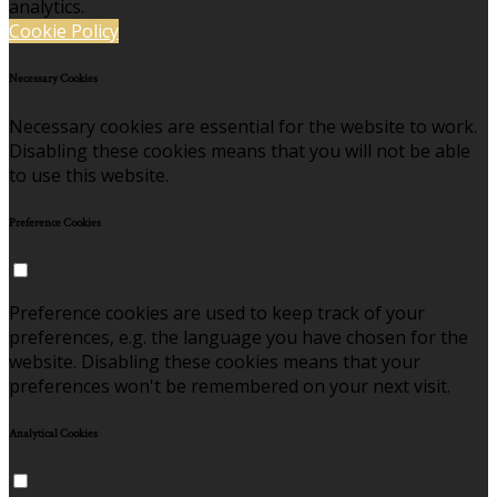
analytics.
Cookie Policy
Necessary Cookies
Necessary cookies are essential for the website to work.
Disabling these cookies means that you will not be able
to use this website.
Preference Cookies
Preference cookies are used to keep track of your
preferences, e.g. the language you have chosen for the
website. Disabling these cookies means that your
preferences won't be remembered on your next visit.
Analytical Cookies