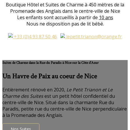
Boutique Hôtel et Suites de Charme à 450 mètres de la
Promenade des Anglais dans le centre-ville de Nice
Les enfants sont accueillis à partir de
10 ans
Nous ne disposition pas de lit bébé.
+33 (0)4 93 87 50 46
lepetit.trianon@orange.fr
Suites de Charme dans la Rue du Paradis à Nice sur la Côte d'Azur
Un Havre de Paix au coeur de Nice
Entièrement rénové en 2020,
Le Petit Trianon et Le
Charme des Suites
est un petit hôtel confidentiel du
centre-ville de Nice. Situé dans la charmante Rue du
Paradis, petite rue du centre-ville de Nice perpendiculaire
à la Promenade des Anglais.
Nos Suites