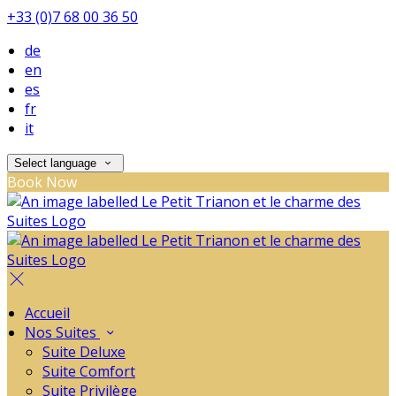
+33 (0)7 68 00 36 50
de
en
es
fr
it
Select language
Book Now
Accueil
Nos Suites
Suite Deluxe
Suite Comfort
Suite Privilège