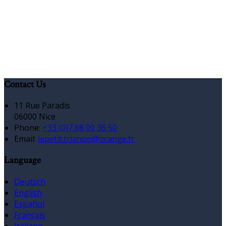
Contact Us
11 Rue Paradis
06000 Nice
Phone:
+33 (0)7 68 00 36 50
Email:
lepetit.trianon@orange.fr
Language
Deutsch
English
Español
Français
Italiano