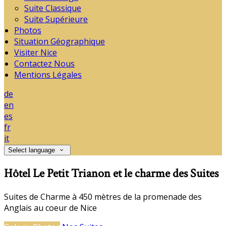
Suite Classique
Suite Supérieure
Photos
Situation Géographique
Visiter Nice
Contactez Nous
Mentions Légales
de
en
es
fr
it
Select language
Hôtel Le Petit Trianon et le charme des Suites
Suites de Charme à 450 mètres de la promenade des
Anglais au coeur de Nice