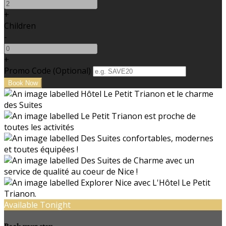
+
Children
-
+
Promo Code (Optional)
Available Tonight