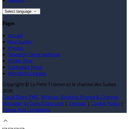
Select language
Pages
Accueil
Nos Suites
Photos
Situation Géographique
Visiter Nice
Contactez Nous
Mentions Légales
Copyright ©
Le Petit Trianon et le charme des Suites
2026
Cloud Diary PMS, Website, Booking Engine & Channel
Manager by GuestDiary.com
|
Sitemap
|
Cookie Policy
|
Terms And Conditions