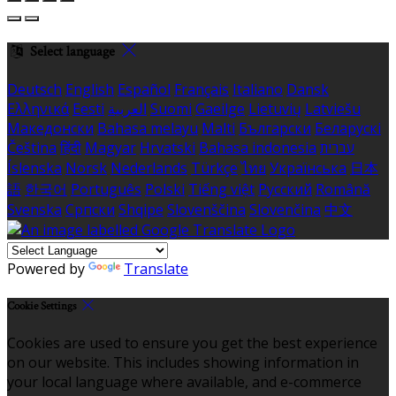
Select language
Deutsch
English
Español
Français
Italiano
Dansk
Ελληνικά
Eesti
العربية
Suomi
Gaeilge
Lietuvių
Latviešu
Македонски
Bahasa melayu
Malti
Български
Беларускі
Čeština
हिंदी
Magyar
Hrvatski
Bahasa indonesia
עברית
Íslenska
Norsk
Nederlands
Türkçe
ไทย
Українська
日本
語
한국어
Português
Polski
Tiếng việt
Русский
Română
Svenska
Српски
Shqipe
Slovenščina
Slovenčina
中文
Powered by
Translate
Cookie Settings
Cookies are used to ensure you get the best experience
on our website. This includes showing information in
your local language where available, and e-commerce