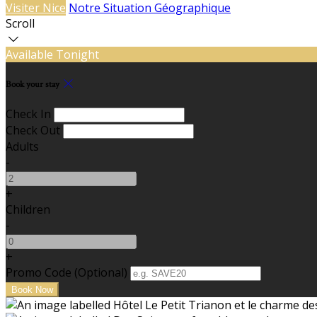
Visiter Nice
Notre Situation Géographique
Scroll
Available Tonight
Book your stay
Check In
Check Out
Adults
-
+
Children
-
+
Promo Code (Optional)