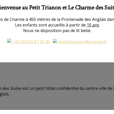
ienvenue au Petit Trianon et Le Charme des Suit
es de Charme à 450 mètres de la Promenade des Anglais dans 
Les enfants sont accueillis à partir de
10 ans
Nous ne disposition pas de lit bébé.
+33 (0)4 93 87 50 46
lepetit.trianon@orange.fr
e des Suites
est un petit hôtel confidentiel du centre-ville d
lais.