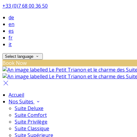
+33 (0)7 68 00 36 50
de
en
es
fr
it
Select language
Book Now
Accueil
Nos Suites
Suite Deluxe
Suite Comfort
Suite Privilège
Suite Classique
Suite Supérieure