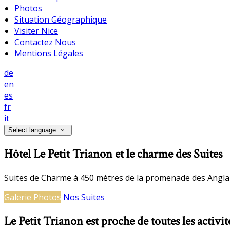
Photos
Situation Géographique
Visiter Nice
Contactez Nous
Mentions Légales
de
en
es
fr
it
Select language
Hôtel Le Petit Trianon et le charme des Suites
Suites de Charme à 450 mètres de la promenade des Anglai
Galerie Photos
Nos Suites
Le Petit Trianon est proche de toutes les activit