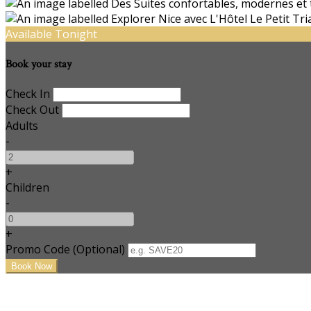
Available Tonight
Book your stay
Check In
Check Out
Adults
-
+
Children
-
+
Promo Code (Optional)