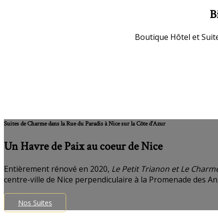
B
Boutique Hôtel et Suit
Suites de Charme dans la Rue du Paradis à Nice sur la Côte d'Azur
Un Havre de Paix au coeur de Nice
Entièrement rénové en 2020,
Le Petit Trianon et Le Charm
centre-ville de Nice perpendiculaire à la Promenade des Ang
Nos Suites