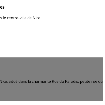
es
le centre-ville de Nice
e Nice. Situé dans la charmante Rue du Paradis, petite rue du