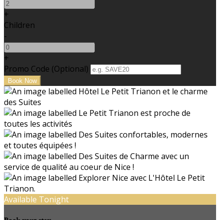
+
Children
-
+
Promo Code (Optional)
Available Tonight