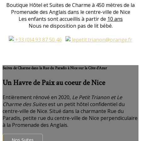
Boutique Hôtel et Suites de Charme à 450 mètres de la
Promenade des Anglais dans le centre-ville de Nice
Les enfants sont accueillis à partir de
10 ans
Nous ne disposition pas de lit bébé.
+33 (0)4 93 87 50 46
lepetit.trianon@orange.fr
Suites de Charme dans la Rue du Paradis à Nice sur la Côte d'Azur
Un Havre de Paix au coeur de Nice
Entièrement rénové en 2020,
Le Petit Trianon et Le
Charme des Suites
est un petit hôtel confidentiel du
centre-ville de Nice. Situé dans la charmante Rue du
Paradis, petite rue du centre-ville de Nice perpendiculaire
à la Promenade des Anglais.
Nos Suites