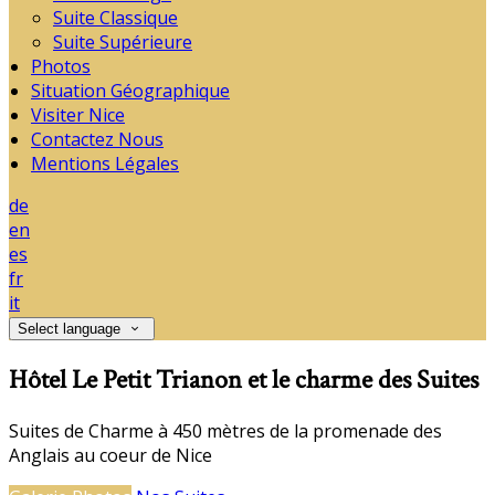
Suite Classique
Suite Supérieure
Photos
Situation Géographique
Visiter Nice
Contactez Nous
Mentions Légales
de
en
es
fr
it
Select language
Hôtel Le Petit Trianon et le charme des Suites
Suites de Charme à 450 mètres de la promenade des
Anglais au coeur de Nice