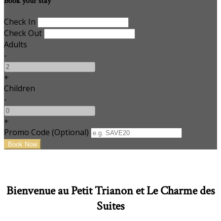
Book your stay
Check In
Check Out
Adults
-
+
Children
-
+
Promo Code (Optional)
Bienvenue au Petit Trianon et Le Charme des
Suites