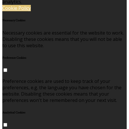
analytics.
Cookie Policy
Necessary Cookies
Necessary cookies are essential for the website to work.
Disabling these cookies means that you will not be able
to use this website.
Preference Cookies
Preference cookies are used to keep track of your
preferences, e.g. the language you have chosen for the
website. Disabling these cookies means that your
preferences won't be remembered on your next visit.
Analytical Cookies