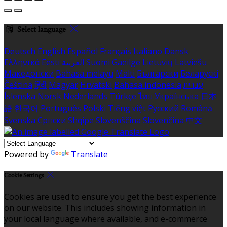
Select language
Deutsch
English
Español
Français
Italiano
Dansk
Ελληνικά
Eesti
العربية
Suomi
Gaeilge
Lietuvių
Latviešu
Македонски
Bahasa melayu
Malti
Български
Беларускі
Čeština
हिंदी
Magyar
Hrvatski
Bahasa indonesia
עברית
Íslenska
Norsk
Nederlands
Türkçe
ไทย
Українська
日本
語
한국어
Português
Polski
Tiếng việt
Русский
Română
Svenska
Српски
Shqipe
Slovenščina
Slovenčina
中文
Powered by
Translate
Cookie Settings
Cookies are used to ensure you get the best experience
on our website. This includes showing information in
your local language where available, and e-commerce