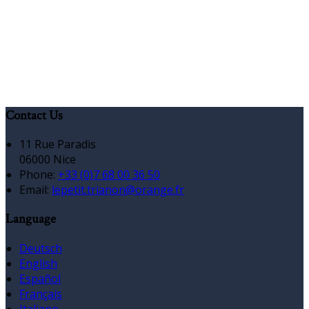
Contact Us
11 Rue Paradis
06000 Nice
Phone:
+33 (0)7 68 00 36 50
Email:
lepetit.trianon@orange.fr
Language
Deutsch
English
Español
Français
Italiano