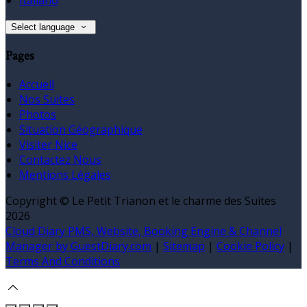
Select language
Pages
Accueil
Nos Suites
Photos
Situation Géographique
Visiter Nice
Contactez Nous
Mentions Légales
Copyright ©
Le Petit Trianon et le charme des Suites
2026
Cloud Diary PMS, Website, Booking Engine & Channel
Manager by GuestDiary.com
|
Sitemap
|
Cookie Policy
|
Terms And Conditions