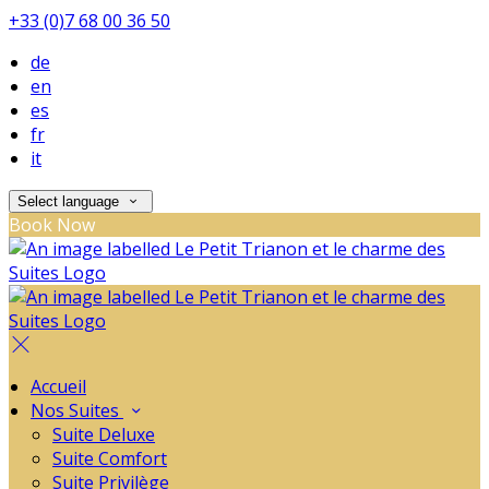
+33 (0)7 68 00 36 50
de
en
es
fr
it
Select language
Book Now
Accueil
Nos Suites
Suite Deluxe
Suite Comfort
Suite Privilège