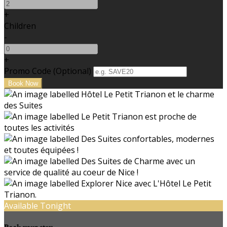
+
Children
-
+
Promo Code (Optional)
Available Tonight