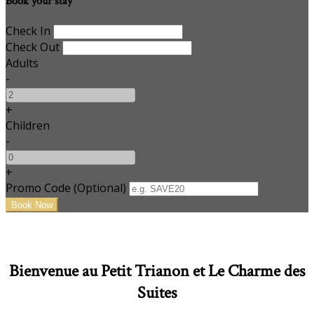
Book your stay
Check In
Check Out
Adults
-
+
Children
-
+
Promo Code (Optional)
Bienvenue au Petit Trianon et Le Charme des
Suites