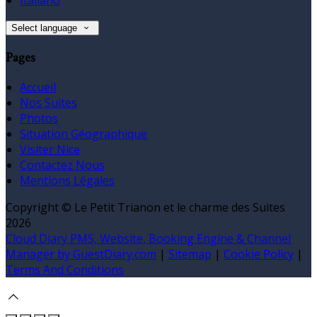
Select language
Pages
Accueil
Nos Suites
Photos
Situation Géographique
Visiter Nice
Contactez Nous
Mentions Légales
Copyright ©
Le Petit Trianon et le charme des Suites
2026
Cloud Diary PMS, Website, Booking Engine & Channel
Manager by GuestDiary.com
|
Sitemap
|
Cookie Policy
|
Terms And Conditions