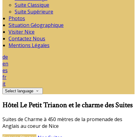
Suite Classique
Suite Supérieure
Photos
Situation Géographique
Visiter Nice
Contactez Nous
Mentions Légales
de
en
es
fr
it
Select language
Hôtel Le Petit Trianon et le charme des Suites
Suites de Charme à 450 mètres de la promenade des
Anglais au coeur de Nice