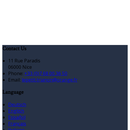
Contact Us
11 Rue Paradis
06000 Nice
Phone:
+33 (0)7 68 00 36 50
Email:
lepetit.trianon@orange.fr
Language
Deutsch
English
Español
Français
Italiano