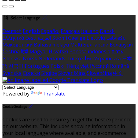
Select language
Deutsch
English
Español
Français
Italiano
Dansk
Ελληνικά
Eesti
العربية
Suomi
Gaeilge
Lietuvių
Latviešu
Македонски
Bahasa melayu
Malti
Български
Беларускі
Čeština
हिंदी
Magyar
Hrvatski
Bahasa indonesia
עברית
Íslenska
Norsk
Nederlands
Türkçe
ไทย
Українська
日本
語
한국어
Português
Polski
Tiếng việt
Русский
Română
Svenska
Српски
Shqipe
Slovenščina
Slovenčina
中文
Powered by
Translate
Cookie Settings
Cookies are used to ensure you get the best experience
on our website. This includes showing information in
your local language where available, and e-commerce