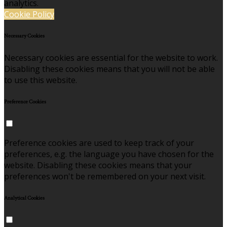
analytics.
Cookie Policy
Necessary Cookies
Necessary cookies are essential for the website to work.
Disabling these cookies means that you will not be able
to use this website.
Preference Cookies
Preference cookies are used to keep track of your
preferences, e.g. the language you have chosen for the
website. Disabling these cookies means that your
preferences won't be remembered on your next visit.
Analytical Cookies