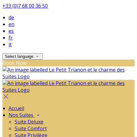
+33 (0)7 68 00 36 50
de
en
es
fr
it
Select language
Book Now
Accueil
Nos Suites
Suite Deluxe
Suite Comfort
Suite Privilège