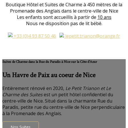
Boutique Hôtel et Suites de Charme à 450 mètres de la
Promenade des Anglais dans le centre-ville de Nice
Les enfants sont accueillis à partir de
10 ans
Nous ne disposition pas de lit bébé.
+33 (0)4 93 87 50 46
lepetit.trianon@orange.fr
Suites de Charme dans la Rue du Paradis à Nice sur la Côte d'Azur
Un Havre de Paix au coeur de Nice
Entièrement rénové en 2020,
Le Petit Trianon et Le
Charme des Suites
est un petit hôtel confidentiel du
centre-ville de Nice. Situé dans la charmante Rue du
Paradis, petite rue du centre-ville de Nice perpendiculaire
à la Promenade des Anglais.
Nos Suites