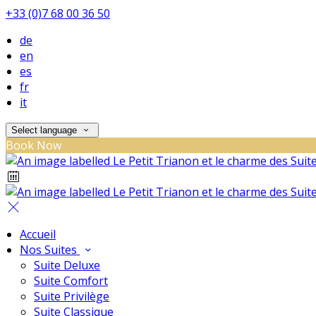
+33 (0)7 68 00 36 50
de
en
es
fr
it
Select language
Book Now
Accueil
Nos Suites
Suite Deluxe
Suite Comfort
Suite Privilège
Suite Classique