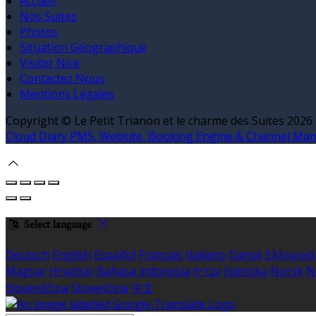
Accueil
Nos Suites
Photos
Situation Géographique
Visiter Nice
Contactez Nous
Mentions Légales
Copyright ©
Le Petit Trianon et le charme des Suites 2026
Cloud Diary PMS, Website, Booking Engine & Channel Ma
Select language
Deutsch
English
Español
Français
Italiano
Dansk
Ελληνικά
Magyar
Hrvatski
Bahasa indonesia
עברית
Íslenska
Norsk
N
Slovenščina
Slovenčina
中文