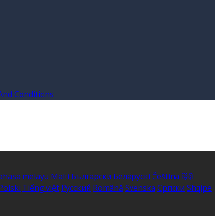
And Conditions
ahasa melayu
Malti
Български
Беларускі
Čeština
हिंदी
Polski
Tiếng việt
Русский
Română
Svenska
Српски
Shqipe