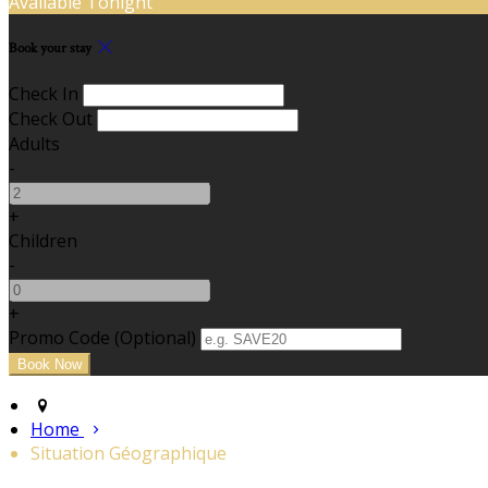
Available Tonight
Book your stay
Check In
Check Out
Adults
-
+
Children
-
+
Promo Code (Optional)
Home
Situation Géographique