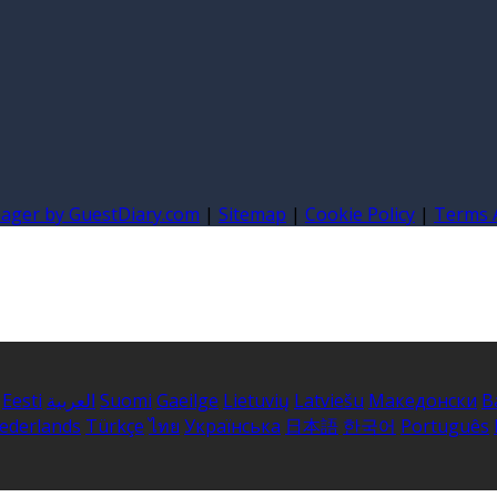
nager by GuestDiary.com
|
Sitemap
|
Cookie Policy
|
Terms 
Eesti
العربية
Suomi
Gaeilge
Lietuvių
Latviešu
Македонски
B
ederlands
Türkçe
ไทย
Українська
日本語
한국어
Português