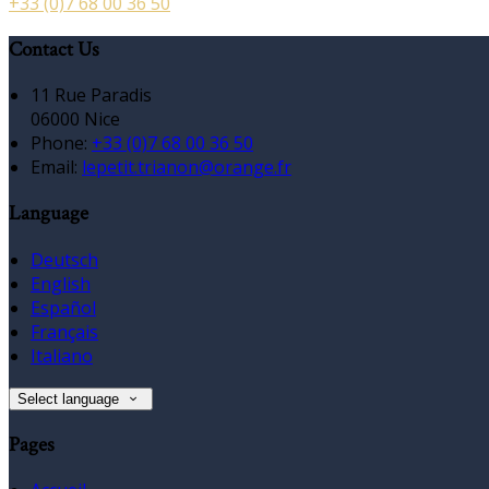
+33 (0)7 68 00 36 50
Contact Us
11 Rue Paradis
06000 Nice
Phone:
+33 (0)7 68 00 36 50
Email:
lepetit.trianon@orange.fr
Language
Deutsch
English
Español
Français
Italiano
Select language
Pages