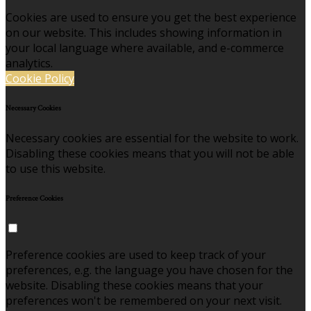
Cookies are used to ensure you get the best experience
on our website. This includes showing information in
your local language where available, and e-commerce
analytics.
Cookie Policy
Necessary Cookies
Necessary cookies are essential for the website to work.
Disabling these cookies means that you will not be able
to use this website.
Preference Cookies
Preference cookies are used to keep track of your
preferences, e.g. the language you have chosen for the
website. Disabling these cookies means that your
preferences won't be remembered on your next visit.