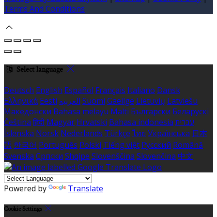
Terms And Conditions
Select language
Deutsch
English
Español
Français
Italiano
Dansk
Ελληνικά
Eesti
العربية
Suomi
Gaeilge
Lietuvių
Latviešu
Македонски
Bahasa melayu
Malti
Български
Беларускі
Čeština
हिंदी
Magyar
Hrvatski
Bahasa indonesia
עברית
Íslenska
Norsk
Nederlands
Türkçe
ไทย
Українська
日本
語
한국어
Português
Polski
Tiếng việt
Русский
Română
Svenska
Српски
Shqipe
Slovenščina
Slovenčina
中文
Powered by
Translate
Cookie Settings