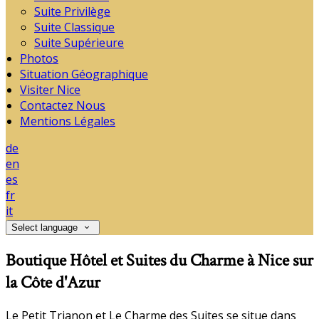
Suite Privilège
Suite Classique
Suite Supérieure
Photos
Situation Géographique
Visiter Nice
Contactez Nous
Mentions Légales
de
en
es
fr
it
Select language
Boutique Hôtel et Suites du Charme à Nice sur
la Côte d'Azur
Le Petit Trianon et Le Charme des Suites se situe dans