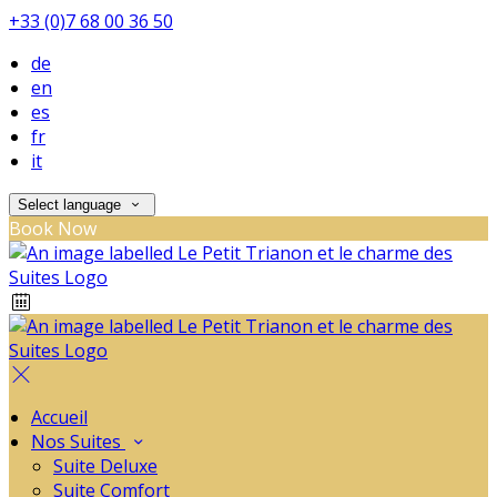
+33 (0)7 68 00 36 50
de
en
es
fr
it
Select language
Book Now
Accueil
Nos Suites
Suite Deluxe
Suite Comfort