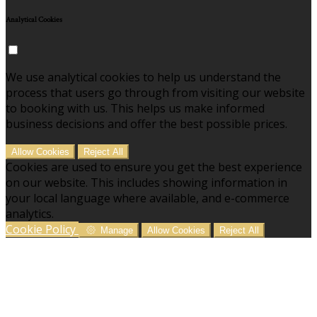
Analytical Cookies
We use analytical cookies to help us understand the
process that users go through from visiting our website
to booking with us. This helps us make informed
business decisions and offer the best possible prices.
Allow Cookies
Reject All
Cookies are used to ensure you get the best experience
on our website. This includes showing information in
your local language where available, and e-commerce
analytics.
Cookie Policy
Manage
Allow Cookies
Reject All