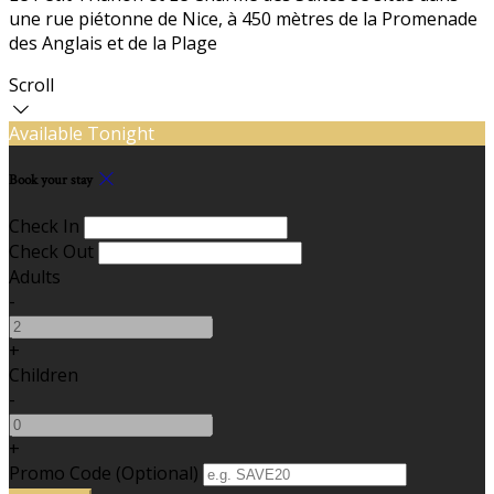
une rue piétonne de Nice, à 450 mètres de la Promenade
des Anglais et de la Plage
Scroll
Available Tonight
Book your stay
Check In
Check Out
Adults
-
+
Children
-
+
Promo Code (Optional)