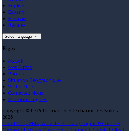
English
Español
Français
Italiano
Select language
Pages
Accueil
Nos Suites
Photos
Situation Géographique
Visiter Nice
Contactez Nous
Mentions Légales
Copyright ©
Le Petit Trianon et le charme des Suites
2026
Cloud Diary PMS, Website, Booking Engine & Channel
Manager by GuestDiary.com
|
Sitemap
|
Cookie Policy
|