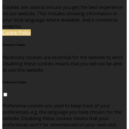
Cookies are used to ensure you get the best experience
on our website. This includes showing information in
your local language where available, and e-commerce
analytics.
Cookie Policy
Necessary Cookies
Necessary cookies are essential for the website to work.
Disabling these cookies means that you will not be able
to use this website.
Preference Cookies
Preference cookies are used to keep track of your
preferences, e.g. the language you have chosen for the
website. Disabling these cookies means that your
preferences won't be remembered on your next visit.