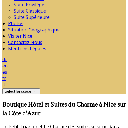
Suite Privilège
Suite Classique
Suite Supérieure
Photos
Situation Géographique
Visiter Nice
Contactez Nous
Mentions Légales
de
en
es
fr
it
Select language
Boutique Hôtel et Suites du Charme à Nice sur
la Côte d'Azur
Le Petit Trianon et Le Charme des Suites se situe dans