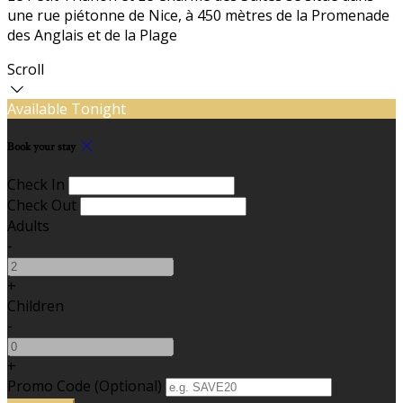
une rue piétonne de Nice, à 450 mètres de la Promenade
des Anglais et de la Plage
Scroll
Available Tonight
Book your stay
Check In
Check Out
Adults
-
+
Children
-
+
Promo Code (Optional)