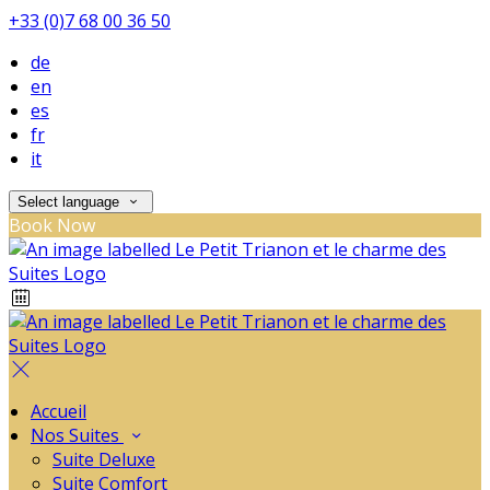
+33 (0)7 68 00 36 50
de
en
es
fr
it
Select language
Book Now
Accueil
Nos Suites
Suite Deluxe
Suite Comfort