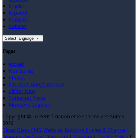
English
Español
Français
Italiano
Select language
Pages
Accueil
Nos Suites
Photos
Situation Géographique
Visiter Nice
Contactez Nous
Mentions Légales
Copyright ©
Le Petit Trianon et le charme des Suites
2026
Cloud Diary PMS, Website, Booking Engine & Channel
Manager by GuestDiary.com
|
Sitemap
|
Cookie Policy
|