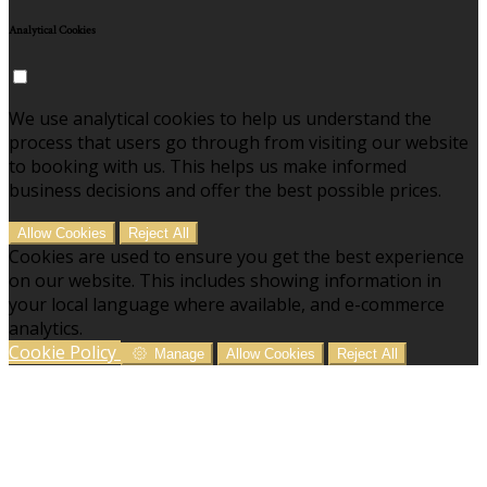
Analytical Cookies
We use analytical cookies to help us understand the
process that users go through from visiting our website
to booking with us. This helps us make informed
business decisions and offer the best possible prices.
Allow Cookies
Reject All
Cookies are used to ensure you get the best experience
on our website. This includes showing information in
your local language where available, and e-commerce
analytics.
Cookie Policy
Manage
Allow Cookies
Reject All