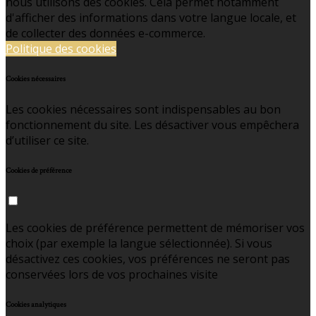
nous utilisons des cookies. Cela permet notamment
d'afficher des informations dans votre langue locale, et
de collecter des données e-commerce.
Politique des cookies
Cookies nécessaires
Les cookies nécessaires sont indispensables au bon
fonctionnement du site. Les désactiver vous empêchera
d’utiliser ce site.
Cookies de préférence
Les cookies de préférence permettent de mémoriser vos
choix (par exemple la langue sélectionnée). Si vous
désactivez ces cookies, vos préférences ne seront pas
conservées lors de vos prochaines visite
Cookies analytiques