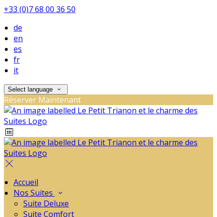
+33 (0)7 68 00 36 50
de
en
es
fr
it
Select language
Réserver Maintenant
Accueil
Nos Suites
Suite Deluxe
Suite Comfort