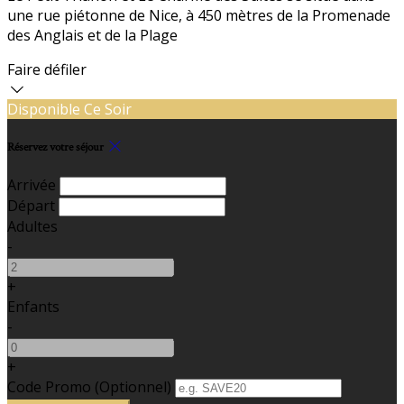
une rue piétonne de Nice, à 450 mètres de la Promenade
des Anglais et de la Plage
Faire défiler
Disponible Ce Soir
Réservez votre séjour
Arrivée
Départ
Adultes
-
+
Enfants
-
+
Code Promo
(
Optionnel
)