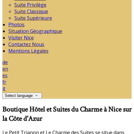
Suite Privilège
Suite Classique
Suite Supérieure
Photos
Situation Géographique
Visiter Nice
Contactez Nous
Mentions Légales
de
en
es
fr
it
Select language
Boutique Hôtel et Suites du Charme à Nice sur
la Côte d'Azur
Le Petit Trianon et Le Charme des Suites se situe dans