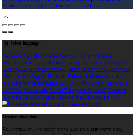
Politique des cookies
|
Termes et Conditions
Select language
Deutsch
English
Español
Français
Italiano
Dansk
Ελληνικά
Eesti
العربية
Suomi
Gaeilge
Lietuvių
Latviešu
Македонски
Bahasa melayu
Malti
Български
Беларускі
Čeština
हिंदी
Magyar
Hrvatski
Bahasa indonesia
עברית
Íslenska
Norsk
Nederlands
Türkçe
ไทย
Українська
日本
語
한국어
Português
Polski
Tiếng việt
Русский
Română
Svenska
Српски
Shqipe
Slovenščina
Slovenčina
中文
Paramètres des cookies
Pour assurer une expérience optimale sur notre site,