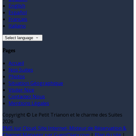
English
Español
Français
Italiano
Select language
Pages
Accueil
Nos Suites
Photos
Situation Géographique
Visiter Nice
Contactez Nous
Mentions Légales
Copyright ©
Le Petit Trianon et le charme des Suites
2026
PMS sur Cloud, Site Internet, Moteur de Réservation &
Channel Manager par GuestDiary.com
|
Plan du site
|