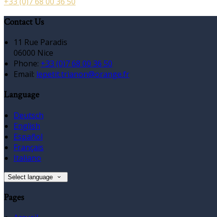
+33 (0)7 68 00 36 50
Contact Us
11 Rue Paradis
06000 Nice
Phone:
+33 (0)7 68 00 36 50
Email:
lepetit.trianon@orange.fr
Language
Deutsch
English
Español
Français
Italiano
Select language
Pages