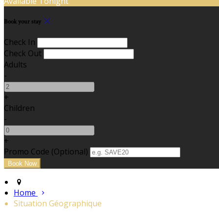
Available Tonight
Book your stay
Check In
Check Out
Adults
-
+
Children
-
+
Promo Code (Optional)
Home
Situation Géographique