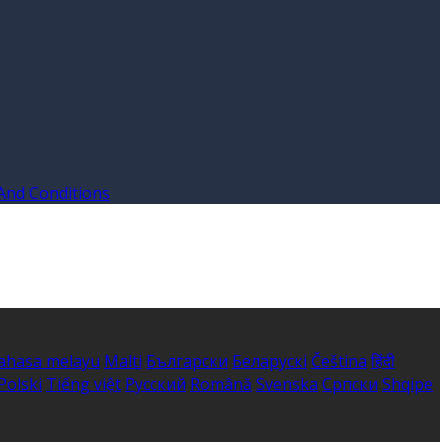
And Conditions
ahasa melayu
Malti
Български
Беларускі
Čeština
हिंदी
Polski
Tiếng việt
Русский
Română
Svenska
Српски
Shqipe