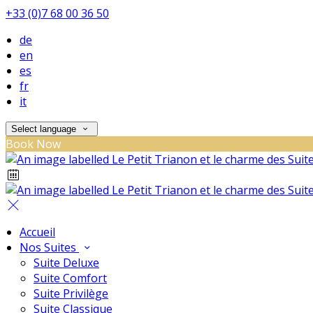
+33 (0)7 68 00 36 50
de
en
es
fr
it
Select language
Book Now
Accueil
Nos Suites
Suite Deluxe
Suite Comfort
Suite Privilège
Suite Classique