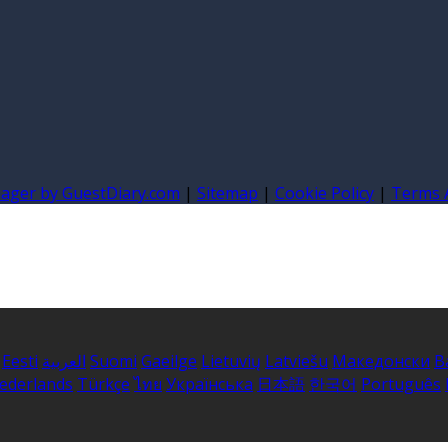
nager by GuestDiary.com
|
Sitemap
|
Cookie Policy
|
Terms 
B
Македонски
Latviešu
Lietuvių
Gaeilge
Suomi
العربية
Eesti
ederlands
Türkçe
ไทย
Українська
日本語
한국어
Português