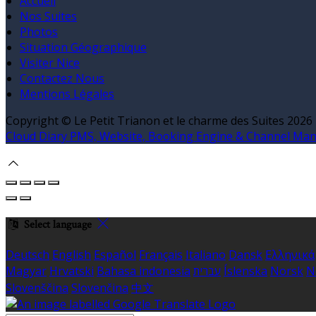
Accueil
Nos Suites
Photos
Situation Géographique
Visiter Nice
Contactez Nous
Mentions Légales
Copyright ©
Le Petit Trianon et le charme des Suites 2026
Cloud Diary PMS, Website, Booking Engine & Channel Ma
Select language
Deutsch
English
Español
Français
Italiano
Dansk
Ελληνικά
N
Norsk
Íslenska
עברית
Bahasa indonesia
Hrvatski
Magyar
Slovenščina
Slovenčina
中文