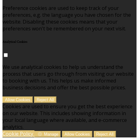
Preference cookies are used to keep track of your
preferences, e.g. the language you have chosen for the
website. Disabling these cookies means that your
preferences won't be remembered on your next visit.
Analytical Cookies
We use analytical cookies to help us understand the
process that users go through from visiting our website
to booking with us. This helps us make informed
business decisions and offer the best possible prices.
Allow Cookies
Reject All
Cookies are used to ensure you get the best experience
on our website. This includes showing information in
your local language where available, and e-commerce
analytics.
Cookie Policy
Manage
Allow Cookies
Reject All