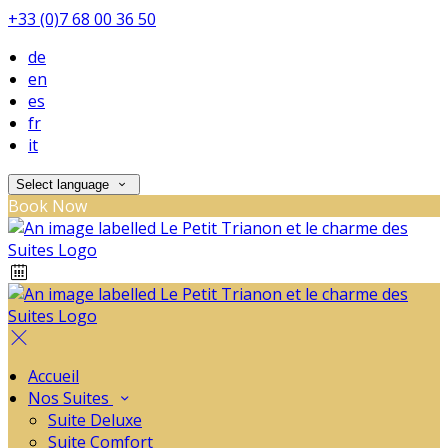
+33 (0)7 68 00 36 50
de
en
es
fr
it
Select language
Book Now
Accueil
Nos Suites
Suite Deluxe
Suite Comfort