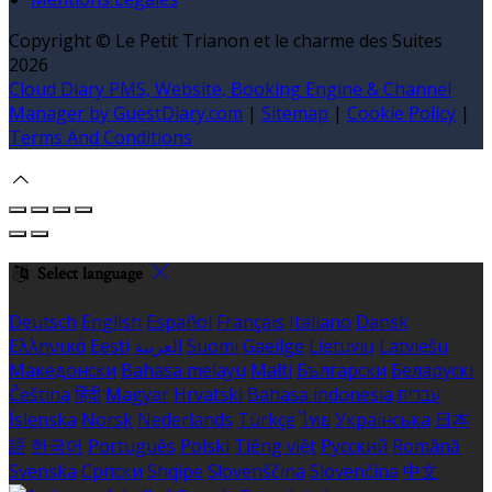
Copyright ©
Le Petit Trianon et le charme des Suites
2026
Cloud Diary PMS, Website, Booking Engine & Channel
Manager by GuestDiary.com
|
Sitemap
|
Cookie Policy
|
Terms And Conditions
Select language
Deutsch
English
Español
Français
Italiano
Dansk
Ελληνικά
Eesti
العربية
Suomi
Gaeilge
Lietuvių
Latviešu
Македонски
Bahasa melayu
Malti
Български
Беларускі
Čeština
हिंदी
Magyar
Hrvatski
Bahasa indonesia
עברית
Íslenska
Norsk
Nederlands
Türkçe
ไทย
Українська
日本
語
한국어
Português
Polski
Tiếng việt
Русский
Română
Svenska
Српски
Shqipe
Slovenščina
Slovenčina
中文