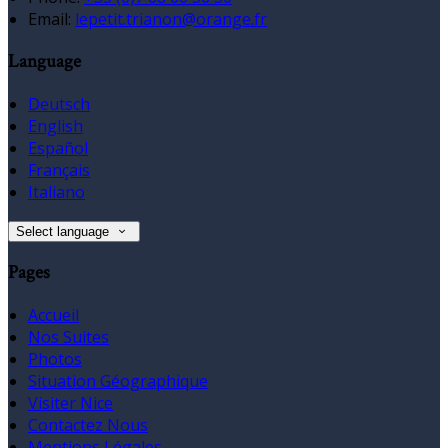
Email:
lepetit.trianon@orange.fr
Language
Deutsch
English
Español
Français
Italiano
Select language
Pages
Accueil
Nos Suites
Photos
Situation Géographique
Visiter Nice
Contactez Nous
Mentions Légales