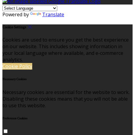
Powered by
Translate
Cookie Settings
Cookies are used to ensure you get the best experience
on our website. This includes showing information in
your local language where available, and e-commerce
analytics.
Cookie Policy
Necessary Cookies
Necessary cookies are essential for the website to work.
Disabling these cookies means that you will not be able
to use this website.
Preference Cookies