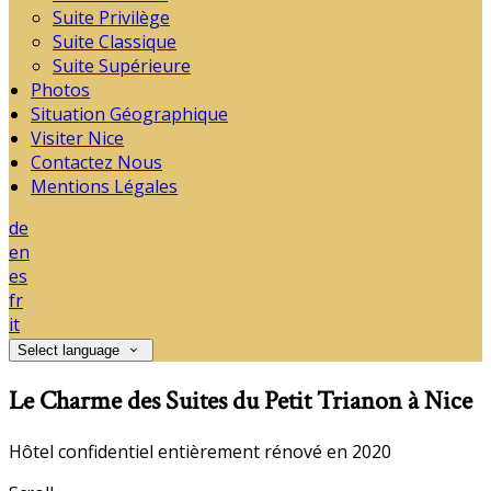
Suite Privilège
Suite Classique
Suite Supérieure
Photos
Situation Géographique
Visiter Nice
Contactez Nous
Mentions Légales
de
en
es
fr
it
Select language
Le Charme des Suites du Petit Trianon à Nice
Hôtel confidentiel entièrement rénové en 2020