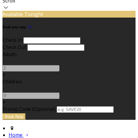
Scroll
Available Tonight
Book your stay
Check In
Check Out
Adults
-
+
Children
-
+
Promo Code (Optional)
Home