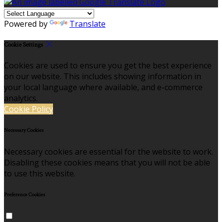
Powered by
Translate
Cookie Settings
Cookies are used to ensure you get the best experience
on our website. This includes showing information in
your local language where available, and e-commerce
analytics.
Cookie Policy
Necessary Cookies
Necessary cookies are essential for the website to work.
Disabling these cookies means that you will not be able
to use this website.
Preference Cookies