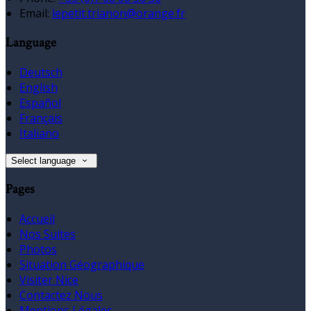
Email:
lepetit.trianon@orange.fr
Language
Deutsch
English
Español
Français
Italiano
Select language
Pages
Accueil
Nos Suites
Photos
Situation Géographique
Visiter Nice
Contactez Nous
Mentions Légales