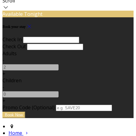
Scroll
Available Tonight
Book your stay
Check In
Check Out
Adults
-
+
Children
-
+
Promo Code (Optional)
Home