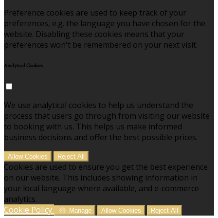
Preference cookies are used to keep track of your
preferences, e.g. the language you have chosen for the
website. Disabling these cookies means that your
preferences won't be remembered on your next visit.
Analytical Cookies
We use analytical cookies to help us understand the
process that users go through from visiting our website
to booking with us. This helps us make informed
business decisions and offer the best possible prices.
Allow Cookies
Reject All
Cookies are used to ensure you get the best experience
on our website. This includes showing information in
your local language where available, and e-commerce
analytics.
Cookie Policy
Manage
Allow Cookies
Reject All