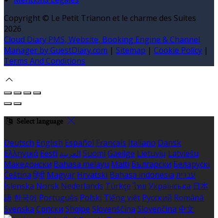
Copyright ©
Le Petit Trianon et le charme des Suites
2026
Cloud Diary PMS, Website, Booking Engine & Channel
Manager by GuestDiary.com
|
Sitemap
|
Cookie Policy
|
Terms And Conditions
Select language
Deutsch
English
Español
Français
Italiano
Dansk
Ελληνικά
Eesti
العربية
Suomi
Gaeilge
Lietuvių
Latviešu
Македонски
Bahasa melayu
Malti
Български
Беларускі
Čeština
हिंदी
Magyar
Hrvatski
Bahasa indonesia
עברית
Íslenska
Norsk
Nederlands
Türkçe
ไทย
Українська
日本
語
한국어
Português
Polski
Tiếng việt
Русский
Română
Svenska
Српски
Shqipe
Slovenščina
Slovenčina
中文