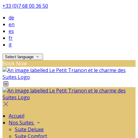
+33 (0)7 68 00 36 50
de
en
es
fr
it
Select language
Book Now
Accueil
Nos Suites
Suite Deluxe
Suite Comfort