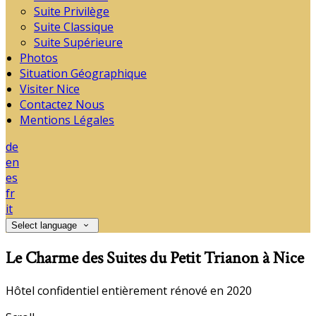
Suite Privilège
Suite Classique
Suite Supérieure
Photos
Situation Géographique
Visiter Nice
Contactez Nous
Mentions Légales
de
en
es
fr
it
Select language
Le Charme des Suites du Petit Trianon à Nice
Hôtel confidentiel entièrement rénové en 2020