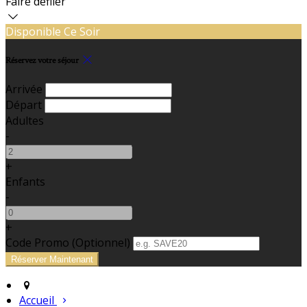
Faire défiler
Disponible Ce Soir
Réservez votre séjour
Arrivée
Départ
Adultes
-
+
Enfants
-
+
Code Promo
(
Optionnel
)
Accueil