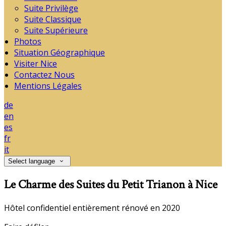
Suite Privilège
Suite Classique
Suite Supérieure
Photos
Situation Géographique
Visiter Nice
Contactez Nous
Mentions Légales
de
en
es
fr
it
Select language
Le Charme des Suites du Petit Trianon à Nice
Hôtel confidentiel entièrement rénové en 2020