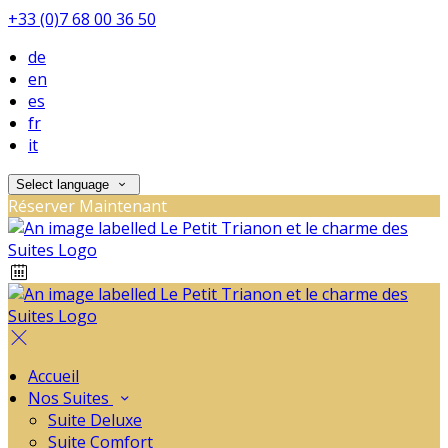
+33 (0)7 68 00 36 50
de
en
es
fr
it
Select language
Réserver Maintenant
Accueil
Nos Suites
Suite Deluxe
Suite Comfort