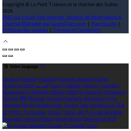
Copyright ©
Le Petit Trianon et le charme des Suites
2026
PMS sur Cloud, Site Internet, Moteur de Réservation &
Channel Manager par GuestDiary.com
|
Plan du site
|
Politique des cookies
|
Termes et Conditions
Select language
Deutsch
English
Español
Français
Italiano
Dansk
Ελληνικά
Eesti
العربية
Suomi
Gaeilge
Lietuvių
Latviešu
Македонски
Bahasa melayu
Malti
Български
Беларускі
Čeština
हिंदी
Magyar
Hrvatski
Bahasa indonesia
עברית
Íslenska
Norsk
Nederlands
Türkçe
ไทย
Українська
日本
語
한국어
Português
Polski
Tiếng việt
Русский
Română
Svenska
Српски
Shqipe
Slovenščina
Slovenčina
中文