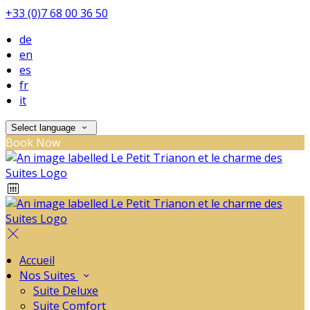
+33 (0)7 68 00 36 50
de
en
es
fr
it
Select language
Book Now
Accueil
Nos Suites
Suite Deluxe
Suite Comfort