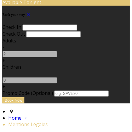
Available Tonight
Book your stay
Check In
Check Out
Adults
-
+
Children
-
+
Promo Code (Optional)
Home
Mentions Légales