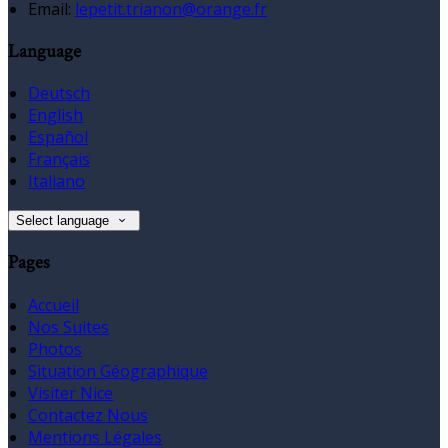
Email:
lepetit.trianon@orange.fr
Language
Deutsch
English
Español
Français
Italiano
Select language
Pages
Accueil
Nos Suites
Photos
Situation Géographique
Visiter Nice
Contactez Nous
Mentions Légales