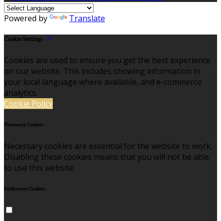
Powered by
Translate
Cookie Settings
Cookies are used to ensure you get the best experience
on our website. This includes showing information in
your local language where available, and e-commerce
analytics.
Cookie Policy
Necessary Cookies
Necessary cookies are essential for the website to work.
Disabling these cookies means that you will not be able
to use this website.
Preference Cookies