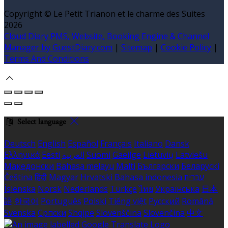
Copyright ©
Le Petit Trianon et le charme des Suites
2026
Cloud Diary PMS, Website, Booking Engine & Channel
Manager by GuestDiary.com
|
Sitemap
|
Cookie Policy
|
Terms And Conditions
Select language
Deutsch
English
Español
Français
Italiano
Dansk
Ελληνικά
Eesti
العربية
Suomi
Gaeilge
Lietuvių
Latviešu
Македонски
Bahasa melayu
Malti
Български
Беларускі
Čeština
हिंदी
Magyar
Hrvatski
Bahasa indonesia
עברית
Íslenska
Norsk
Nederlands
Türkçe
ไทย
Українська
日本
語
한국어
Português
Polski
Tiếng việt
Русский
Română
Svenska
Српски
Shqipe
Slovenščina
Slovenčina
中文