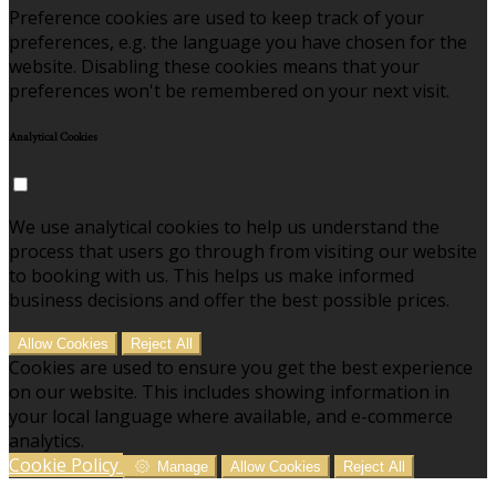
Preference cookies are used to keep track of your
preferences, e.g. the language you have chosen for the
website. Disabling these cookies means that your
preferences won't be remembered on your next visit.
Analytical Cookies
We use analytical cookies to help us understand the
process that users go through from visiting our website
to booking with us. This helps us make informed
business decisions and offer the best possible prices.
Allow Cookies
Reject All
Cookies are used to ensure you get the best experience
on our website. This includes showing information in
your local language where available, and e-commerce
analytics.
Cookie Policy
Manage
Allow Cookies
Reject All