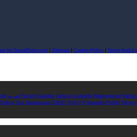
er by GuestDiary.com
|
Sitemap
|
Cookie Policy
|
Terms And Co
sti
العربية
Suomi
Gaeilge
Lietuvių
Latviešu
Македонски
Bahas
Türkçe
ไทย
Українська
日本語
한국어
Português
Polski
Tiếng v