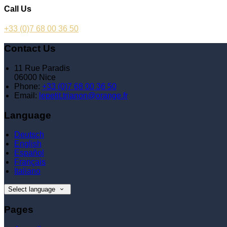
Call Us
+33 (0)7 68 00 36 50
Contact Us
11 Rue Paradis
06000 Nice
Phone:
+33 (0)7 68 00 36 50
Email:
lepetit.trianon@orange.fr
Language
Deutsch
English
Español
Français
Italiano
Select language
Pages