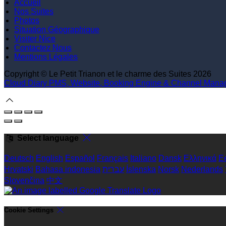
Accueil
Nos Suites
Photos
Situation Géographique
Visiter Nice
Contactez Nous
Mentions Légales
Copyright ©
Le Petit Trianon et le charme des Suites 2026
Cloud Diary PMS, Website, Booking Engine & Channel Manag
Select language
Deutsch
English
Español
Français
Italiano
Dansk
Ελληνικά
Ee
Hrvatski
Bahasa indonesia
עברית
Íslenska
Norsk
Nederlands
Slovenčina
中文
Cookie Settings