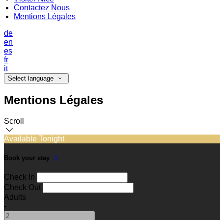
Contactez Nous
Mentions Légales
de
en
es
fr
it
Select language
Mentions Légales
Scroll
Available Tonight
Book your stay
Check In
Check Out
Adults
-