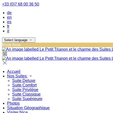
+33 (0)7 68 00 36 50
de
en
es
fr
it
Select language
Book Now
Accueil
Nos Suites
Suite Deluxe
Suite Comfort
Suite Privilège
Suite Classique
Suite Supérieure
Photos
Situation Géographique
Visiter Nice