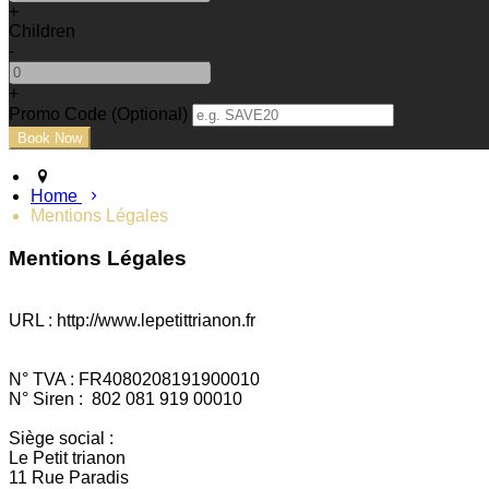
+
Children
-
+
Promo Code (Optional)
Home
Mentions Légales
Mentions Légales
URL : http://www.lepetittrianon.fr
N° TVA : FR4080208191900010
N° Siren : 802 081 919 00010
Siège social :
Le Petit trianon
11 Rue Paradis