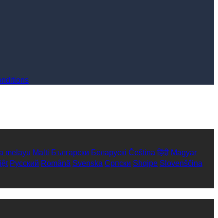
nditions
a melayu
Malti
Български
Беларускі
Čeština
हिंदी
Magyar
iệt
Русский
Română
Svenska
Српски
Shqipe
Slovenščina