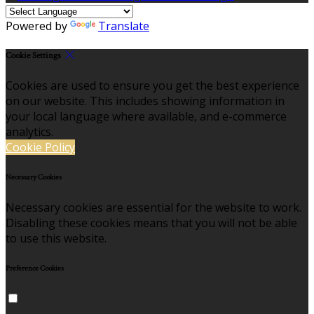
Powered by
Translate
Cookie Settings
Cookies are used to ensure you get the best experience
on our website. This includes showing information in
your local language where available, and e-commerce
analytics.
Cookie Policy
Necessary Cookies
Necessary cookies are essential for the website to work.
Disabling these cookies means that you will not be able
to use this website.
Preference Cookies