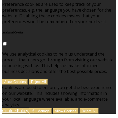
Preference cookies are used to keep track of your
preferences, e.g. the language you have chosen for the
website. Disabling these cookies means that your
preferences won't be remembered on your next visit.
Analytical Cookies
We use analytical cookies to help us understand the
process that users go through from visiting our website
to booking with us. This helps us make informed
business decisions and offer the best possible prices.
Allow Cookies
Reject All
Cookies are used to ensure you get the best experience
on our website. This includes showing information in
your local language where available, and e-commerce
analytics.
Cookie Policy
Manage
Allow Cookies
Reject All