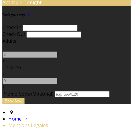
Available Tonight
Book your stay
Check In
Check Out
Adults
-
+
Children
-
+
Promo Code (Optional)
Home
Mentions Légales