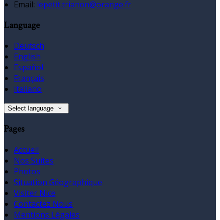
Email:
lepetit.trianon@orange.fr
Language
Deutsch
English
Español
Français
Italiano
Select language
Pages
Accueil
Nos Suites
Photos
Situation Géographique
Visiter Nice
Contactez Nous
Mentions Légales