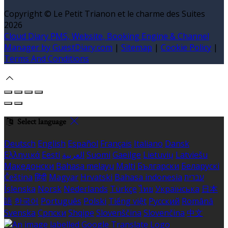
Copyright ©
Le Petit Trianon et le charme des Suites
2026
Cloud Diary PMS, Website, Booking Engine & Channel
Manager by GuestDiary.com
|
Sitemap
|
Cookie Policy
|
Terms And Conditions
Select language
Deutsch
English
Español
Français
Italiano
Dansk
Ελληνικά
Eesti
العربية
Suomi
Gaeilge
Lietuvių
Latviešu
Македонски
Bahasa melayu
Malti
Български
Беларускі
Čeština
हिंदी
Magyar
Hrvatski
Bahasa indonesia
עברית
Íslenska
Norsk
Nederlands
Türkçe
ไทย
Українська
日本
語
한국어
Português
Polski
Tiếng việt
Русский
Română
Svenska
Српски
Shqipe
Slovenščina
Slovenčina
中文