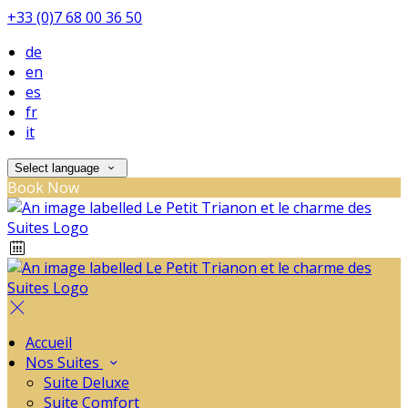
+33 (0)7 68 00 36 50
de
en
es
fr
it
Select language
Book Now
Accueil
Nos Suites
Suite Deluxe
Suite Comfort