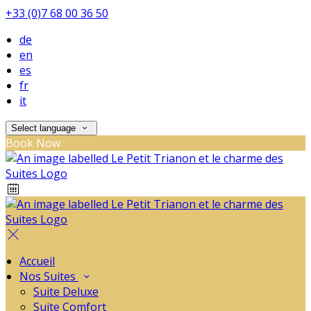
+33 (0)7 68 00 36 50
de
en
es
fr
it
Select language
Book Now
Accueil
Nos Suites
Suite Deluxe
Suite Comfort