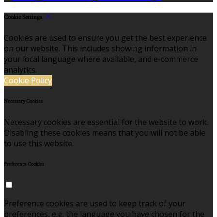
Cookie Settings
Cookies are used to ensure you get the best experience
on our website. This includes showing information in
your local language where available, and e-commerce
analytics.
Cookie Policy
Necessary Cookies
Necessary cookies are essential for the website to work.
Disabling these cookies means that you will not be able
to use this website.
Preference Cookies
Preference cookies are used to keep track of your
preferences, e.g. the language you have chosen for the