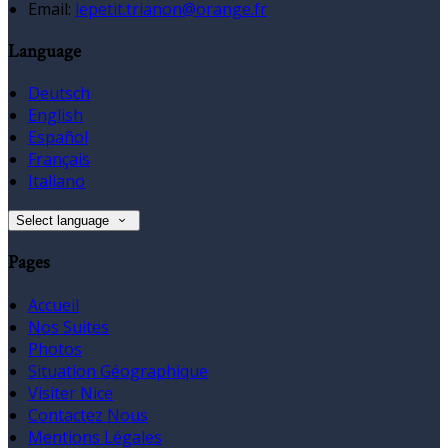
Email:
lepetit.trianon@orange.fr
Language
Deutsch
English
Español
Français
Italiano
Select language
Pages
Accueil
Nos Suites
Photos
Situation Géographique
Visiter Nice
Contactez Nous
Mentions Légales