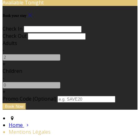
Available Tonight
Book your stay
Check In
Check Out
Adults
-
+
Children
-
+
Promo Code (Optional)
Home
Mentions Légales