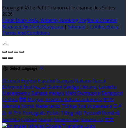
Copyright ©
Le Petit Trianon et le charme des Suites
2026
Cloud Diary PMS, Website, Booking Engine & Channel
Manager by GuestDiary.com
|
Sitemap
|
Cookie Policy
|
Terms And Conditions
Select language
Deutsch
English
Español
Français
Italiano
Dansk
Ελληνικά
Eesti
العربية
Suomi
Gaeilge
Lietuvių
Latviešu
Македонски
Bahasa melayu
Malti
Български
Беларускі
Čeština
हिंदी
Magyar
Hrvatski
Bahasa indonesia
עברית
Íslenska
Norsk
Nederlands
Türkçe
ไทย
Українська
日本
語
한국어
Português
Polski
Tiếng việt
Русский
Română
Svenska
Српски
Shqipe
Slovenščina
Slovenčina
中文