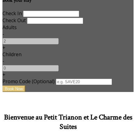
Book your stay
Check In
Check Out
Adults
-
+
Children
-
+
Promo Code (Optional)
Bienvenue au Petit Trianon et Le Charme des
Suites