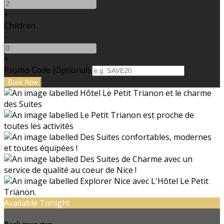
+
Children
-
+
Promo Code (Optional)
Available Tonight