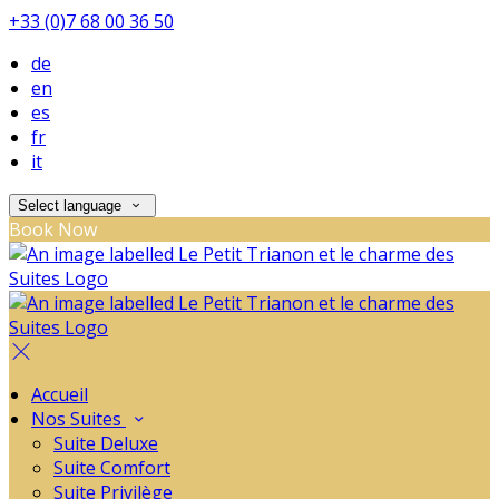
+33 (0)7 68 00 36 50
de
en
es
fr
it
Select language
Book Now
Accueil
Nos Suites
Suite Deluxe
Suite Comfort
Suite Privilège