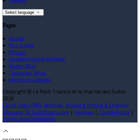
Select language
Pages
Accueil
Nos Suites
Photos
Situation Géographique
Visiter Nice
Contactez Nous
Mentions Légales
Copyright ©
Le Petit Trianon et le charme des Suites
2026
Cloud Diary PMS, Website, Booking Engine & Channel
Manager by GuestDiary.com
|
Sitemap
|
Cookie Policy
|
Terms And Conditions