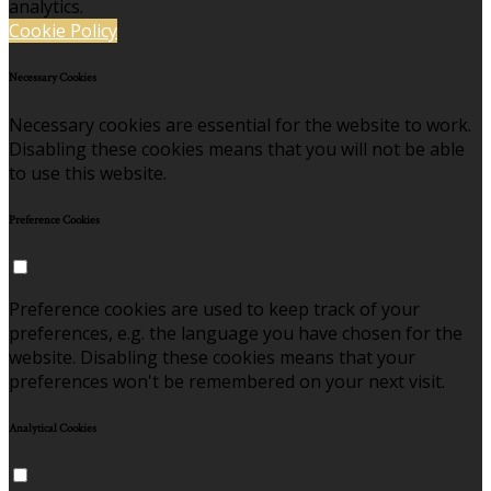
analytics.
Cookie Policy
Necessary Cookies
Necessary cookies are essential for the website to work.
Disabling these cookies means that you will not be able
to use this website.
Preference Cookies
Preference cookies are used to keep track of your
preferences, e.g. the language you have chosen for the
website. Disabling these cookies means that your
preferences won't be remembered on your next visit.
Analytical Cookies