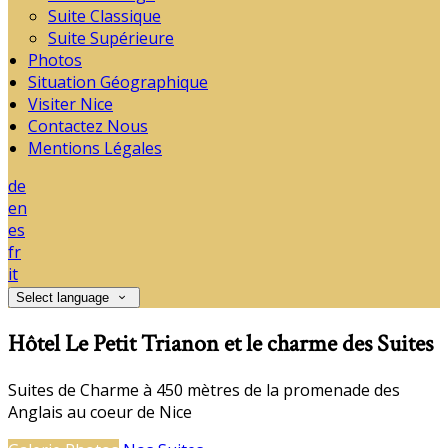
Suite Classique
Suite Supérieure
Photos
Situation Géographique
Visiter Nice
Contactez Nous
Mentions Légales
de
en
es
fr
it
Select language
Hôtel Le Petit Trianon et le charme des Suites
Suites de Charme à 450 mètres de la promenade des
Anglais au coeur de Nice