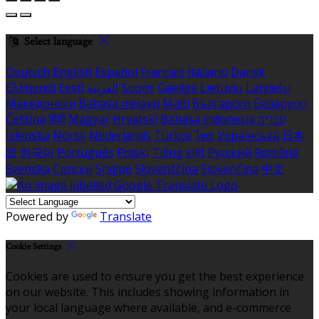
Select language
Deutsch
English
Español
Français
Italiano
Dansk
Ελληνικά
Eesti
العربية
Suomi
Gaeilge
Lietuvių
Latviešu
Македонски
Bahasa melayu
Malti
Български
Беларускі
Čeština
हिंदी
Magyar
Hrvatski
Bahasa indonesia
עברית
Íslenska
Norsk
Nederlands
Türkçe
ไทย
Українська
日本
語
한국어
Português
Polski
Tiếng việt
Русский
Română
Svenska
Српски
Shqipe
Slovenščina
Slovenčina
中文
Powered by
Translate
Cookie Settings
Cookies are used to ensure you get the best experience
on our website. This includes showing information in
your local language where available, and e-commerce