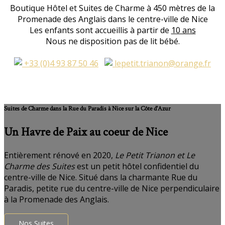
Boutique Hôtel et Suites de Charme à 450 mètres de la
Promenade des Anglais dans le centre-ville de Nice
Les enfants sont accueillis à partir de
10 ans
Nous ne disposition pas de lit bébé.
+33 (0)4 93 87 50 46
lepetit.trianon@orange.fr
Suites de Charme dans la Rue du Paradis à Nice sur la Côte d'Azur
Un Havre de Paix au coeur de Nice
Entièrement rénové en 2020,
Le Petit Trianon et Le
Charme des Suites
est un petit hôtel confidentiel du
centre-ville de Nice. Situé dans la charmante Rue du
Paradis, petite rue du centre-ville de Nice perpendiculaire
à la Promenade des Anglais.
Nos Suites