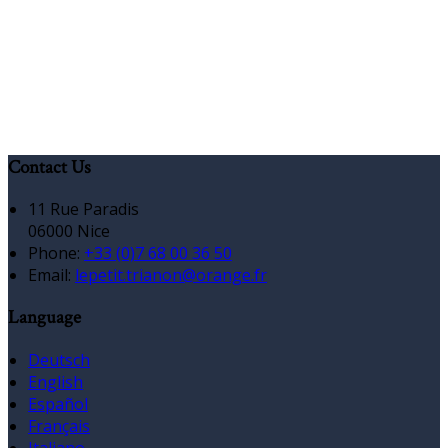
Contact Us
11 Rue Paradis
06000 Nice
Phone:
+33 (0)7 68 00 36 50
Email:
lepetit.trianon@orange.fr
Language
Deutsch
English
Español
Français
Italiano