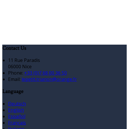
Contact Us
11 Rue Paradis
06000 Nice
Phone:
+33 (0)7 68 00 36 50
Email:
lepetit.trianon@orange.fr
Language
Deutsch
English
Español
Français
Italiano