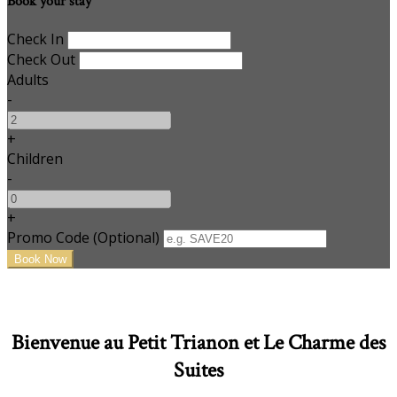
Book your stay
Check In
Check Out
Adults
-
+
Children
-
+
Promo Code (Optional)
Bienvenue au Petit Trianon et Le Charme des
Suites