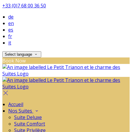
+33 (0)7 68 00 36 50
de
en
es
fr
it
Select language
Book Now
Accueil
Nos Suites
Suite Deluxe
Suite Comfort
Suite Privilège