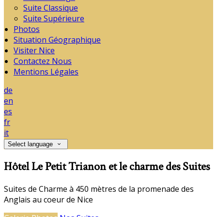
Suite Classique
Suite Supérieure
Photos
Situation Géographique
Visiter Nice
Contactez Nous
Mentions Légales
de
en
es
fr
it
Select language
Hôtel Le Petit Trianon et le charme des Suites
Suites de Charme à 450 mètres de la promenade des
Anglais au coeur de Nice