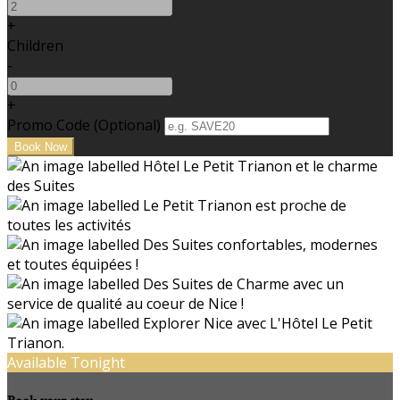
+
Children
-
+
Promo Code (Optional)
Available Tonight