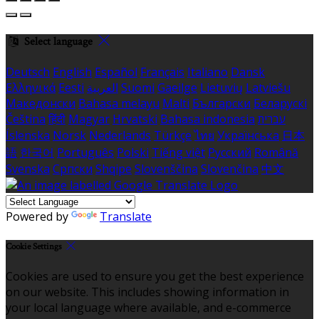
Select language
Deutsch
English
Español
Français
Italiano
Dansk
Ελληνικά
Eesti
العربية
Suomi
Gaeilge
Lietuvių
Latviešu
Македонски
Bahasa melayu
Malti
Български
Беларускі
Čeština
हिंदी
Magyar
Hrvatski
Bahasa indonesia
עברית
Íslenska
Norsk
Nederlands
Türkçe
ไทย
Українська
日本
語
한국어
Português
Polski
Tiếng việt
Русский
Română
Svenska
Српски
Shqipe
Slovenščina
Slovenčina
中文
Powered by
Translate
Cookie Settings
Cookies are used to ensure you get the best experience
on our website. This includes showing information in
your local language where available, and e-commerce