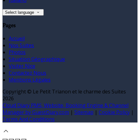
Select language
Pages
Accueil
Nos Suites
Photos
Situation Géographique
Visiter Nice
Contactez Nous
Mentions Légales
Copyright ©
Le Petit Trianon et le charme des Suites
2026
Cloud Diary PMS, Website, Booking Engine & Channel
Manager by GuestDiary.com
|
Sitemap
|
Cookie Policy
|
Terms And Conditions