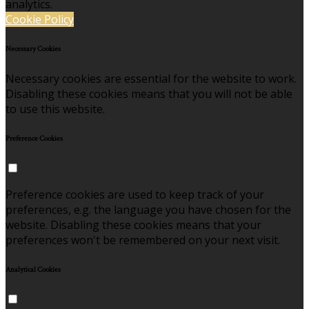
analytics.
Cookie Policy
Necessary Cookies
Necessary cookies are essential for the website to work.
Disabling these cookies means that you will not be able
to use this website.
Preference Cookies
Preference cookies are used to keep track of your
preferences, e.g. the language you have chosen for the
website. Disabling these cookies means that your
preferences won't be remembered on your next visit.
Analytical Cookies