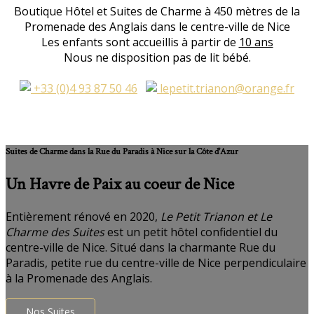
Boutique Hôtel et Suites de Charme à 450 mètres de la
Promenade des Anglais dans le centre-ville de Nice
Les enfants sont accueillis à partir de
10 ans
Nous ne disposition pas de lit bébé.
+33 (0)4 93 87 50 46
lepetit.trianon@orange.fr
Suites de Charme dans la Rue du Paradis à Nice sur la Côte d'Azur
Un Havre de Paix au coeur de Nice
Entièrement rénové en 2020,
Le Petit Trianon et Le
Charme des Suites
est un petit hôtel confidentiel du
centre-ville de Nice. Situé dans la charmante Rue du
Paradis, petite rue du centre-ville de Nice perpendiculaire
à la Promenade des Anglais.
Nos Suites