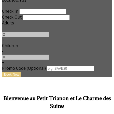
Book your stay
Check In
Check Out
Adults
-
+
Children
-
+
Promo Code (Optional)
Bienvenue au Petit Trianon et Le Charme des
Suites