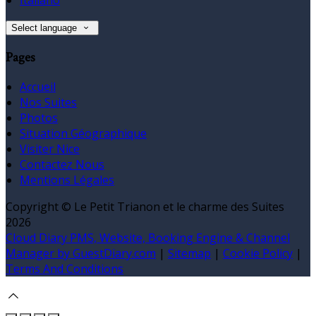
Select language
Pages
Accueil
Nos Suites
Photos
Situation Géographique
Visiter Nice
Contactez Nous
Mentions Légales
Copyright ©
Le Petit Trianon et le charme des Suites
2026
Cloud Diary PMS, Website, Booking Engine & Channel
Manager by GuestDiary.com
|
Sitemap
|
Cookie Policy
|
Terms And Conditions