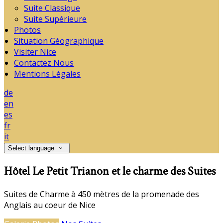
Suite Classique
Suite Supérieure
Photos
Situation Géographique
Visiter Nice
Contactez Nous
Mentions Légales
de
en
es
fr
it
Select language
Hôtel Le Petit Trianon et le charme des Suites
Suites de Charme à 450 mètres de la promenade des
Anglais au coeur de Nice