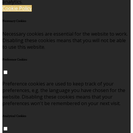
analytics.
Cookie Policy
Necessary Cookies
Necessary cookies are essential for the website to work.
Disabling these cookies means that you will not be able
to use this website.
Preference Cookies
Preference cookies are used to keep track of your
preferences, e.g. the language you have chosen for the
website. Disabling these cookies means that your
preferences won't be remembered on your next visit.
Analytical Cookies