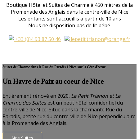
Boutique Hôtel et Suites de Charme à 450 mètres de la
Promenade des Anglais dans le centre-ville de Nice
Les enfants sont accueillis à partir de
10 ans
Nous ne disposition pas de lit bébé.
+33 (0)4 93 87 50 46
lepetit.trianon@orange.fr
Suites de Charme dans la Rue du Paradis à Nice sur la Côte d'Azur
Un Havre de Paix au coeur de Nice
Entièrement rénové en 2020,
Le Petit Trianon et Le
Charme des Suites
est un petit hôtel confidentiel du
centre-ville de Nice. Situé dans la charmante Rue du
Paradis, petite rue du centre-ville de Nice perpendiculaire
à la Promenade des Anglais.
Nos Suites