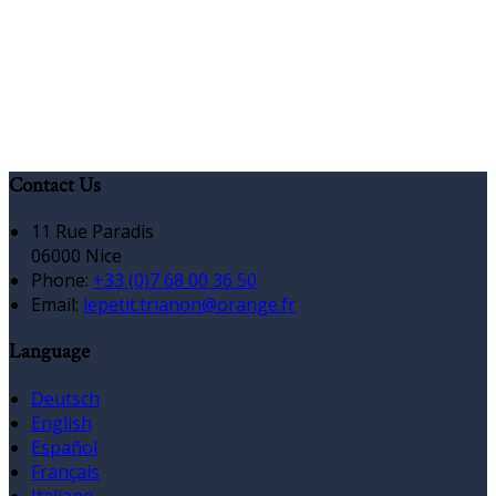
Contact Us
11 Rue Paradis
06000 Nice
Phone:
+33 (0)7 68 00 36 50
Email:
lepetit.trianon@orange.fr
Language
Deutsch
English
Español
Français
Italiano