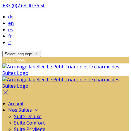
+33 (0)7 68 00 36 50
de
en
es
fr
it
Select language
Book Now
Accueil
Nos Suites
Suite Deluxe
Suite Comfort
Suite Privilège