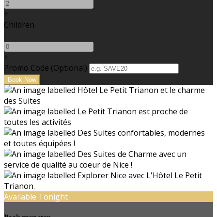
+
Children
-
+
Promo Code (Optional)
Available Tonight