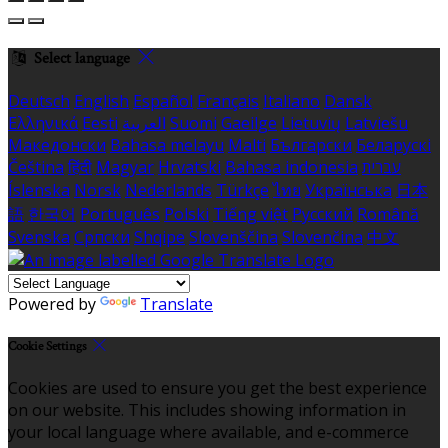
Select language
Deutsch
English
Español
Français
Italiano
Dansk
Ελληνικά
Eesti
العربية
Suomi
Gaeilge
Lietuvių
Latviešu
Македонски
Bahasa melayu
Malti
Български
Беларускі
Čeština
हिंदी
Magyar
Hrvatski
Bahasa indonesia
עברית
Íslenska
Norsk
Nederlands
Türkçe
ไทย
Українська
日本
語
한국어
Português
Polski
Tiếng việt
Русский
Română
Svenska
Српски
Shqipe
Slovenščina
Slovenčina
中文
Powered by
Translate
Cookie Settings
Cookies are used to ensure you get the best experience
on our website. This includes showing information in
your local language where available, and e-commerce